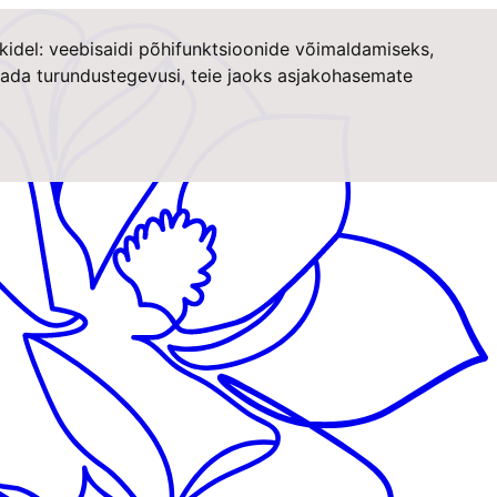
kidel:
veebisaidi põhifunktsioonide võimaldamiseks
,
stada turundustegevusi
,
teie jaoks asjakohasemate