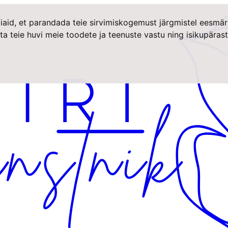
iaid, et parandada teie sirvimiskogemust järgmistel eesmär
ta teie huvi meie toodete ja teenuste vastu ning isikupära