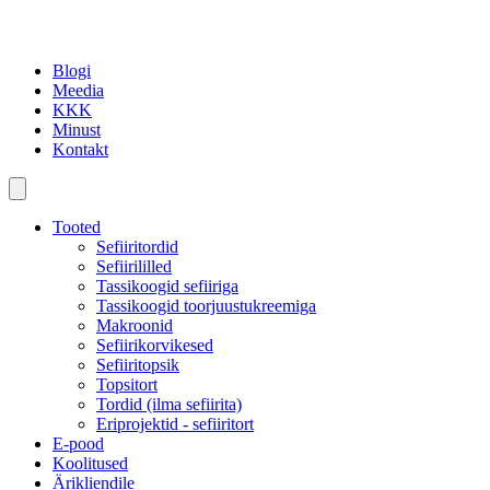
Blogi
Meedia
KKK
Minust
Kontakt
Tooted
Sefiiritordid
Sefiirililled
Tassikoogid sefiiriga
Tassikoogid toorjuustukreemiga
Makroonid
Sefiirikorvikesed
Sefiiritopsik
Topsitort
Tordid (ilma sefiirita)
Eriprojektid - sefiiritort
E-pood
Koolitused
Ärikliendile