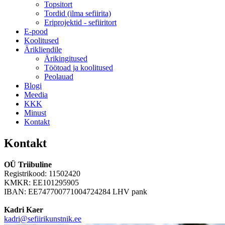
Topsitort
Tordid (ilma sefiirita)
Eriprojektid - sefiiritort
E-pood
Koolitused
Ärikliendile
Ärikingitused
Töötoad ja koolitused
Peolauad
Blogi
Meedia
KKK
Minust
Kontakt
Kontakt
OÜ Triibuline
Registrikood: 11502420
KMKR: EE101295905
IBAN: EE747700771004724284 LHV pank
Kadri Kaer
kadri@sefiirikunstnik.ee