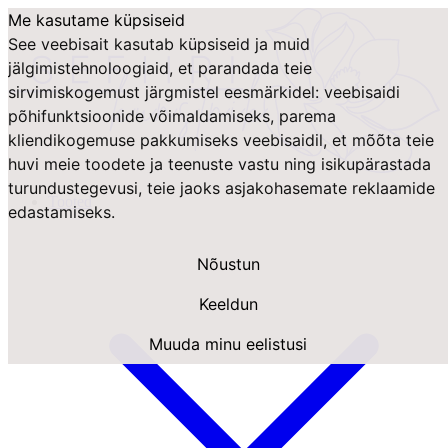
Me kasutame küpsiseid
See veebisait kasutab küpsiseid ja muid
jälgimistehnoloogiaid, et parandada teie
sirvimiskogemust järgmistel eesmärkidel:
veebisaidi
põhifunktsioonide võimaldamiseks
,
parema
kliendikogemuse pakkumiseks veebisaidil
,
et mõõta teie
huvi meie toodete ja teenuste vastu ning isikupärastada
turundustegevusi
,
teie jaoks asjakohasemate reklaamide
Tooted
edastamiseks
.
Nõustun
Keeldun
Muuda minu eelistusi