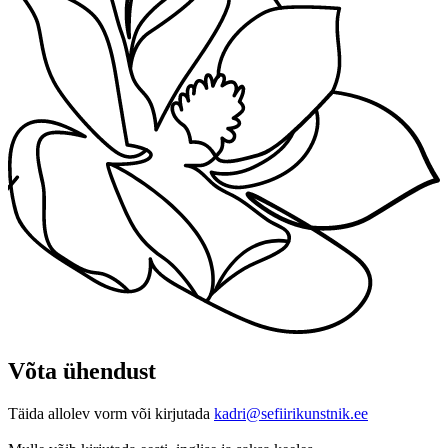
Võta ühendust
Täida allolev vorm või kirjutada
kadri@sefiirikunstnik.ee