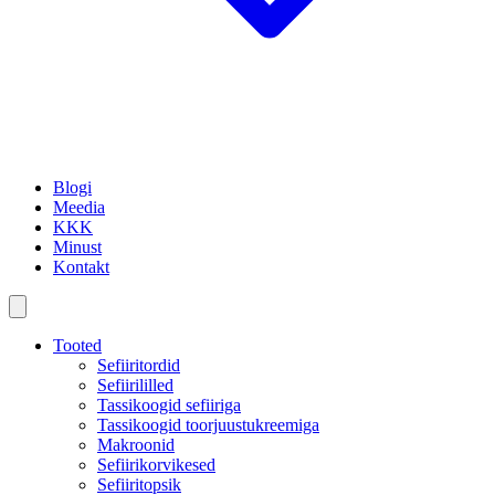
Blogi
Meedia
KKK
Minust
Kontakt
Tooted
Sefiiritordid
Sefiirililled
Tassikoogid sefiiriga
Tassikoogid toorjuustukreemiga
Makroonid
Sefiirikorvikesed
Sefiiritopsik