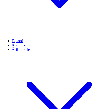
E-pood
Koolitused
Ärikliendile