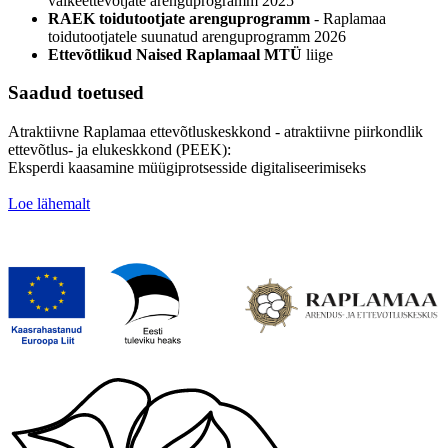
väikeettevõtjate arenguprogramm 2025
RAEK toidutootjate arenguprogramm
- Raplamaa
toidutootjatele suunatud arenguprogramm 2026
Ettevõtlikud Naised Raplamaal MTÜ
liige
Saadud toetused
Atraktiivne Raplamaa ettevõtluskeskkond -
atraktiivne piirkondlik
ettevõtlus- ja elukeskkond (PEEK):
Eksperdi kaasamine müügiprotsesside digitaliseerimiseks
Loe lähemalt