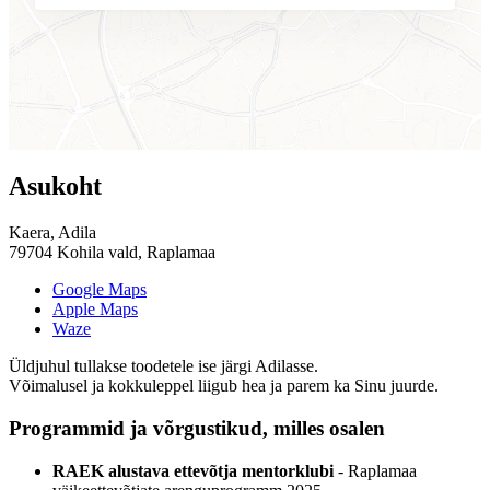
Asukoht
Kaera, Adila
79704 Kohila vald, Raplamaa
Google Maps
Apple Maps
Waze
Üldjuhul tullakse toodetele ise järgi Adilasse.
Võimalusel ja kokkuleppel liigub hea ja parem ka Sinu juurde.
Programmid ja võrgustikud, milles osalen
RAEK alustava ettevõtja mentorklubi
- Raplamaa