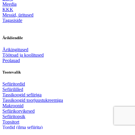
Meedia
KKK
Messid, üritused
Tagasiside
Ärikliendile
Ärikingitused
Töötoad ja koolitused
Peolauad
Tootevalik
Sefiiritordid
Sefiirililled
Tassikoogid sefiiriga
Tassikoogid toorjuustukreemiga
Makroonid
Sefiirikorvikesed
Sefiiritopsik
Topsitort
Tordid (ilma sefiirita)
Privaatsuspoliitika
/
Müügitingimused