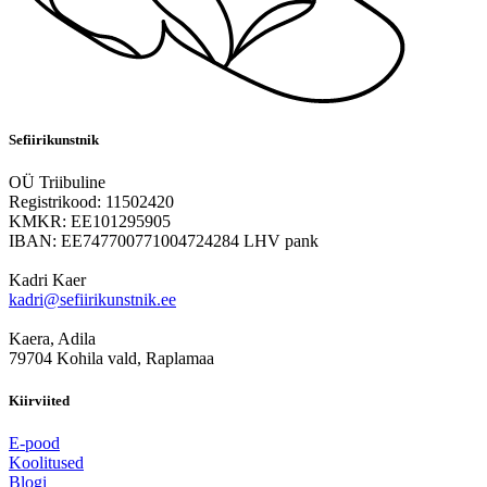
Sefiirikunstnik
OÜ Triibuline
Registrikood: 11502420
KMKR: EE101295905
IBAN: EE747700771004724284 LHV pank
Kadri Kaer
kadri@sefiirikunstnik.ee
Kaera, Adila
79704 Kohila vald, Raplamaa
Kiirviited
E-pood
Koolitused
Blogi