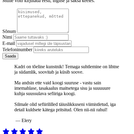
Mulle võib kirjutada eesti, inglise ja saksa keeles.
Sõnum
Nimi
E-mail
Telefoninumber
Kadri on tõeline kunstnik! Temaga suhtlemine on lihtne
ja südamlik, soovitab ja küsib soove.
Ma andsin ette vaid koogi suuruse - vastu sain
imemahlase, tasakaalus maitsetega sisu ja suuuuure
kuhja suussulava sefiiriga koogi.
Silmale olid sefiirililled täiuslikkuseni viimistletud, iga
detail kuldsete kätega pritsitud. Olen nii-nii rahul!
— Elery