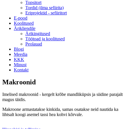
Topsitort
Tordid (ilma sefiirita)
Eriprojektid - sefiiritort
E-pood
Koolitused
Ärikliendile
Ärikingitused
Töötoad ja koolitused
Peolauad
Blogi
Meedia
KKK
Minust
Kontakt
Makroonid
Imelised makroonid - kergelt krõbe mandliküpsis ja siidine parajalt
magus täidis.
Makroone armastatakse kinkida, samas osatakse neid nautida ka
lihtsalt koogi asemel tassi hea kohvi kõrvale.