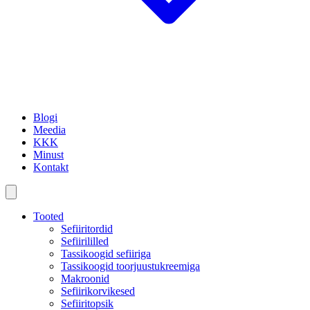
Blogi
Meedia
KKK
Minust
Kontakt
Tooted
Sefiiritordid
Sefiirililled
Tassikoogid sefiiriga
Tassikoogid toorjuustukreemiga
Makroonid
Sefiirikorvikesed
Sefiiritopsik