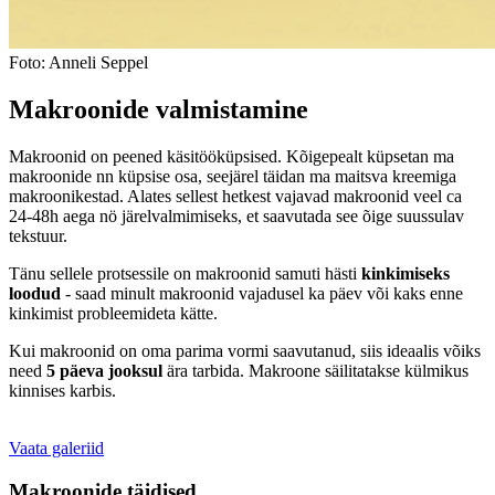
Foto: Anneli Seppel
Makroonide valmistamine
Makroonid on peened käsitööküpsised. Kõigepealt küpsetan ma
makroonide nn küpsise osa, seejärel täidan ma maitsva kreemiga
makroonikestad. Alates sellest hetkest vajavad makroonid veel ca
24-48h aega nö järelvalmimiseks, et saavutada see õige suussulav
tekstuur.
Tänu sellele protsessile on makroonid samuti hästi
kinkimiseks
loodud
- saad minult makroonid vajadusel ka päev või kaks enne
kinkimist probleemideta kätte.
Kui makroonid on oma parima vormi saavutanud, siis ideaalis võiks
need
5 päeva jooksul
ära tarbida. Makroone säilitatakse külmikus
kinnises karbis.
Vaata galeriid
Makroonide täidised