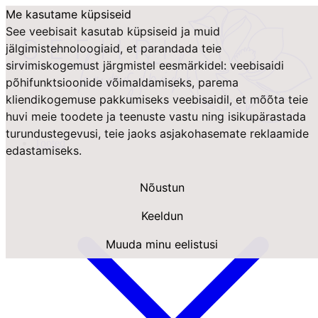
Me kasutame küpsiseid
See veebisait kasutab küpsiseid ja muid
jälgimistehnoloogiaid, et parandada teie
sirvimiskogemust järgmistel eesmärkidel:
veebisaidi
põhifunktsioonide võimaldamiseks
,
parema
kliendikogemuse pakkumiseks veebisaidil
,
et mõõta teie
huvi meie toodete ja teenuste vastu ning isikupärastada
turundustegevusi
,
teie jaoks asjakohasemate reklaamide
Tooted
edastamiseks
.
Nõustun
Keeldun
Muuda minu eelistusi