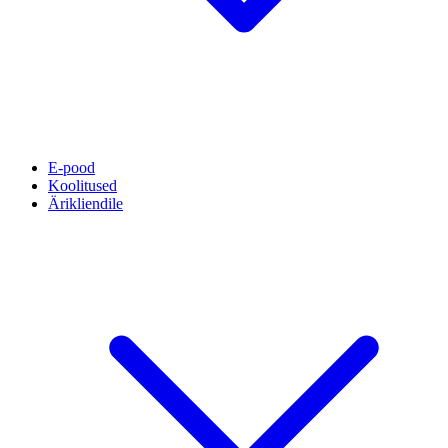
E-pood
Koolitused
Ärikliendile