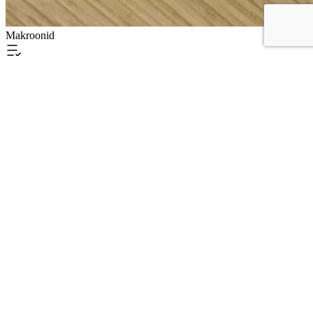
Makroonid
16tk ja 25tk on erilises must-kuldses kinkekarbis.
3tk —
6€
6tk —
12€
9tk —
18€
15tk —
30€
16tk —
32€*
25tk —
50€*
* Soovi korral osaliselt kaunistatud
+5€