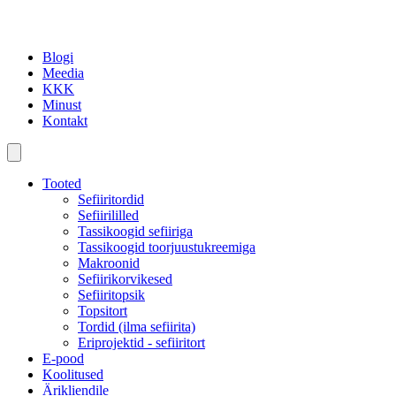
Blogi
Meedia
KKK
Minust
Kontakt
Tooted
Sefiiritordid
Sefiirililled
Tassikoogid sefiiriga
Tassikoogid toorjuustukreemiga
Makroonid
Sefiirikorvikesed
Sefiiritopsik
Topsitort
Tordid (ilma sefiirita)
Eriprojektid - sefiiritort
E-pood
Koolitused
Ärikliendile