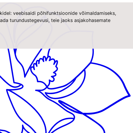
kidel:
veebisaidi põhifunktsioonide võimaldamiseks
,
stada turundustegevusi
,
teie jaoks asjakohasemate