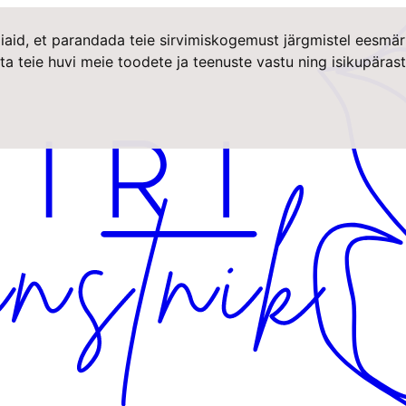
iaid, et parandada teie sirvimiskogemust järgmistel eesmär
ta teie huvi meie toodete ja teenuste vastu ning isikupära