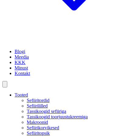
Blogi
Meedia
KKK
Minust
Kontakt
Tooted
Sefiiritordid
Sefiirililled
Tassikoogid sefiiriga
Tassikoogid toorjuustukreemiga
Makroonid
Sefiirikorvikesed
Sefiiritopsik