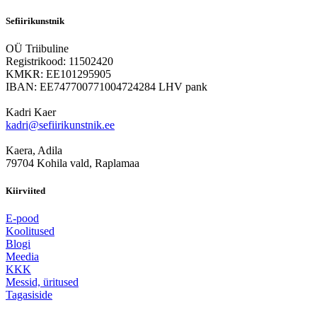
Sefiirikunstnik
OÜ Triibuline
Registrikood: 11502420
KMKR: EE101295905
IBAN: EE747700771004724284 LHV pank
Kadri Kaer
kadri@sefiirikunstnik.ee
Kaera, Adila
79704 Kohila vald, Raplamaa
Kiirviited
E-pood
Koolitused
Blogi
Meedia
KKK
Messid, üritused
Tagasiside