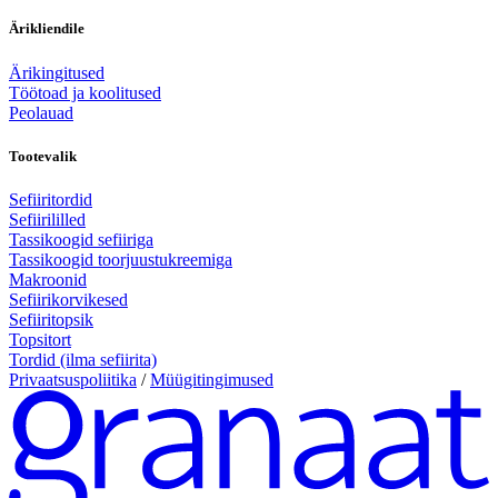
Ärikliendile
Ärikingitused
Töötoad ja koolitused
Peolauad
Tootevalik
Sefiiritordid
Sefiirililled
Tassikoogid sefiiriga
Tassikoogid toorjuustukreemiga
Makroonid
Sefiirikorvikesed
Sefiiritopsik
Topsitort
Tordid (ilma sefiirita)
Privaatsuspoliitika
/
Müügitingimused