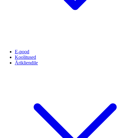
E-pood
Koolitused
Ärikliendile