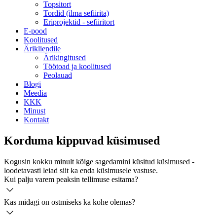
Topsitort
Tordid (ilma sefiirita)
Eriprojektid - sefiiritort
E-pood
Koolitused
Ärikliendile
Ärikingitused
Töötoad ja koolitused
Peolauad
Blogi
Meedia
KKK
Minust
Kontakt
Korduma kippuvad küsimused
Kogusin kokku minult kõige sagedamini küsitud küsimused -
loodetavasti leiad siit ka enda küsimusele vastuse.
Kui palju varem peaksin tellimuse esitama?
Kas midagi on ostmiseks ka kohe olemas?