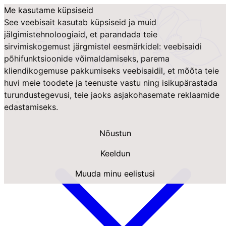
Me kasutame küpsiseid
See veebisait kasutab küpsiseid ja muid
jälgimistehnoloogiaid, et parandada teie
sirvimiskogemust järgmistel eesmärkidel:
veebisaidi
põhifunktsioonide võimaldamiseks
,
parema
kliendikogemuse pakkumiseks veebisaidil
,
et mõõta teie
huvi meie toodete ja teenuste vastu ning isikupärastada
turundustegevusi
,
teie jaoks asjakohasemate reklaamide
Tooted
edastamiseks
.
Nõustun
Keeldun
Muuda minu eelistusi