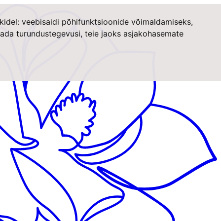
kidel:
veebisaidi põhifunktsioonide võimaldamiseks
,
stada turundustegevusi
,
teie jaoks asjakohasemate