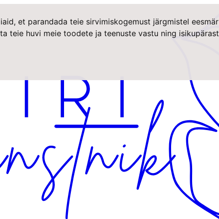
iaid, et parandada teie sirvimiskogemust järgmistel eesmär
ta teie huvi meie toodete ja teenuste vastu ning isikupära