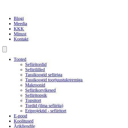
Blogi
Meedia
KKK
Minust
Kontakt
Tooted
Sefiiritordid
Sefiirililled
Tassikoogid sefiiriga
Tassikoogid toorjuustukreemiga
Makroonid
Sefiirikorvikesed
Sefiiritopsik
Topsitort
Tordid (ilma sefiirita)
Eriprojektid - sefiiritort
E-pood
Koolitused
Ärikliendile