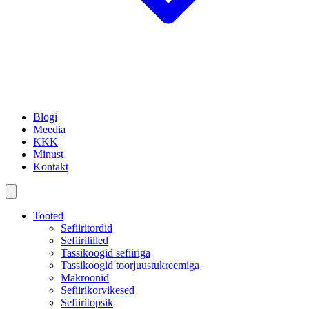
Blogi
Meedia
KKK
Minust
Kontakt
Tooted
Sefiiritordid
Sefiirililled
Tassikoogid sefiiriga
Tassikoogid toorjuustukreemiga
Makroonid
Sefiirikorvikesed
Sefiiritopsik