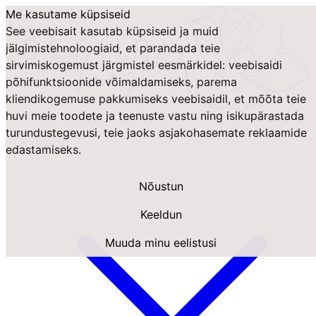
Me kasutame küpsiseid
See veebisait kasutab küpsiseid ja muid
jälgimistehnoloogiaid, et parandada teie
sirvimiskogemust järgmistel eesmärkidel:
veebisaidi
põhifunktsioonide võimaldamiseks
,
parema
kliendikogemuse pakkumiseks veebisaidil
,
et mõõta teie
huvi meie toodete ja teenuste vastu ning isikupärastada
turundustegevusi
,
teie jaoks asjakohasemate reklaamide
Tooted
edastamiseks
.
Nõustun
Keeldun
Muuda minu eelistusi