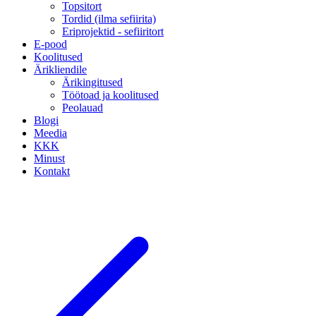
Topsitort
Tordid (ilma sefiirita)
Eriprojektid - sefiiritort
E-pood
Koolitused
Ärikliendile
Ärikingitused
Töötoad ja koolitused
Peolauad
Blogi
Meedia
KKK
Minust
Kontakt