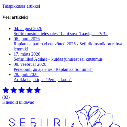
Täispikkuses artikkel
Veel artikleid
04. august 2026
Sefiirikunstnik telesaates "Läbi suve Taaviga" TV3-s
06. juuni 2026
Raplamaa parimad ettevõtted 2025 - Sefiirikunstnik on rahva
lemmik!
17. märts 2026
Sefiirililled Adilast – kuidas juhusest sai kutsumus
08. veebruar 2026
Persoonilugu ajalehes "Raplamaa Sõnumid"
28. juuli 2025
Artikkel ajakirjas "Pere ja kodu"
(83)
Kliendid kiidavad