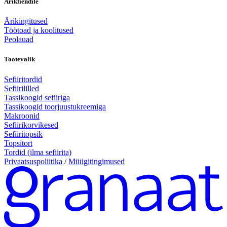
Ärikliendile
Ärikingitused
Töötoad ja koolitused
Peolauad
Tootevalik
Sefiiritordid
Sefiirililled
Tassikoogid sefiiriga
Tassikoogid toorjuustukreemiga
Makroonid
Sefiirikorvikesed
Sefiiritopsik
Topsitort
Tordid (ilma sefiirita)
Privaatsuspoliitika
/
Müügitingimused