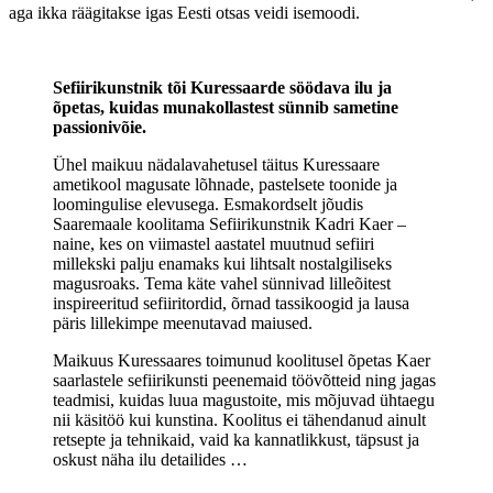
aga ikka räägitakse igas Eesti otsas veidi isemoodi.
Sefiirikunstnik tõi Kuressaarde söödava ilu ja
õpetas, kuidas munakollastest sünnib sametine
passionivõie.
Ühel maikuu nädalavahetusel täitus Kuressaare
ametikool magusate lõhnade, pastelsete toonide ja
loomingulise elevusega. Esmakordselt jõudis
Saaremaale koolitama Sefiirikunstnik Kadri Kaer –
naine, kes on viimastel aastatel muutnud sefiiri
millekski palju enamaks kui lihtsalt nostalgiliseks
magusroaks. Tema käte vahel sünnivad lilleõitest
inspireeritud sefiiritordid, õrnad tassikoogid ja lausa
päris lillekimpe meenutavad maiused.
Maikuus Kuressaares toimunud koolitusel õpetas Kaer
saarlastele sefiirikunsti peenemaid töövõtteid ning jagas
teadmisi, kuidas luua magustoite, mis mõjuvad ühtaegu
nii käsitöö kui kunstina. Koolitus ei tähendanud ainult
retsepte ja tehnikaid, vaid ka kannatlikkust, täpsust ja
oskust näha ilu detailides …