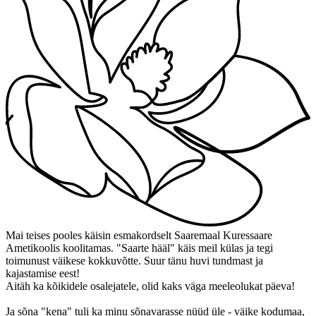
Mai teises pooles käisin esmakordselt Saaremaal Kuressaare
Ametikoolis koolitamas. "Saarte hääl" käis meil külas ja tegi
toimunust väikese kokkuvõtte. Suur tänu huvi tundmast ja
kajastamise eest!
Aitäh ka kõikidele osalejatele, olid kaks väga meeleolukat päeva!
Ja sõna "kena" tuli ka minu sõnavarasse nüüd üle - väike kodumaa,