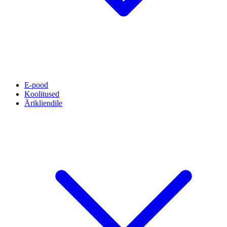
E-pood
Koolitused
Ärikliendile