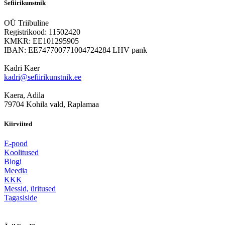
Sefiirikunstnik
OÜ Triibuline
Registrikood: 11502420
KMKR: EE101295905
IBAN: EE747700771004724284 LHV pank
Kadri Kaer
kadri@sefiirikunstnik.ee
Kaera, Adila
79704 Kohila vald, Raplamaa
Kiirviited
E-pood
Koolitused
Blogi
Meedia
KKK
Messid, üritused
Tagasiside