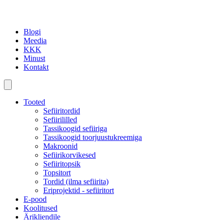
Blogi
Meedia
KKK
Minust
Kontakt
Tooted
Sefiiritordid
Sefiirililled
Tassikoogid sefiiriga
Tassikoogid toorjuustukreemiga
Makroonid
Sefiirikorvikesed
Sefiiritopsik
Topsitort
Tordid (ilma sefiirita)
Eriprojektid - sefiiritort
E-pood
Koolitused
Ärikliendile