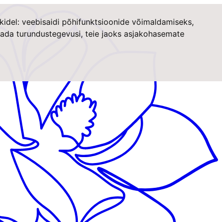
kidel:
veebisaidi põhifunktsioonide võimaldamiseks
,
stada turundustegevusi
,
teie jaoks asjakohasemate