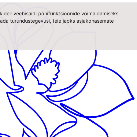
kidel:
veebisaidi põhifunktsioonide võimaldamiseks
,
stada turundustegevusi
,
teie jaoks asjakohasemate