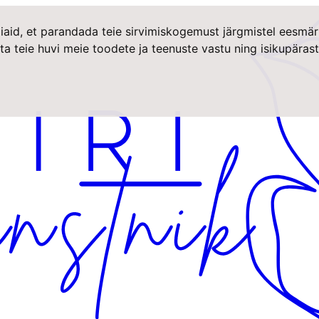
iaid, et parandada teie sirvimiskogemust järgmistel eesmär
ta teie huvi meie toodete ja teenuste vastu ning isikupära