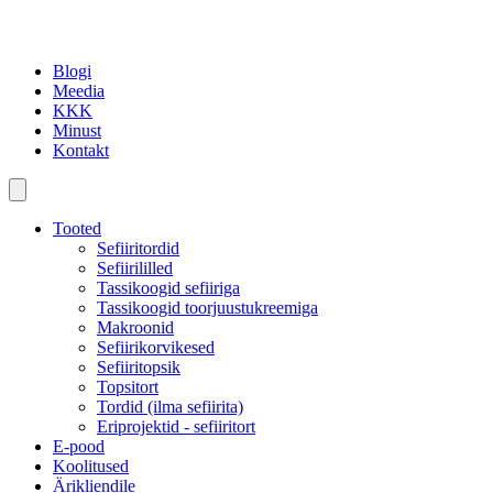
Blogi
Meedia
KKK
Minust
Kontakt
Tooted
Sefiiritordid
Sefiirililled
Tassikoogid sefiiriga
Tassikoogid toorjuustukreemiga
Makroonid
Sefiirikorvikesed
Sefiiritopsik
Topsitort
Tordid (ilma sefiirita)
Eriprojektid - sefiiritort
E-pood
Koolitused
Ärikliendile