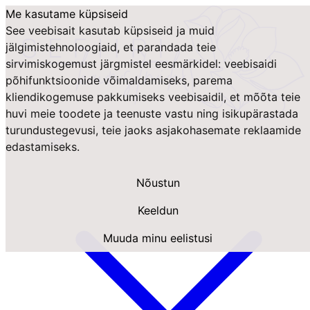
Me kasutame küpsiseid
See veebisait kasutab küpsiseid ja muid
jälgimistehnoloogiaid, et parandada teie
sirvimiskogemust järgmistel eesmärkidel:
veebisaidi
põhifunktsioonide võimaldamiseks
,
parema
kliendikogemuse pakkumiseks veebisaidil
,
et mõõta teie
huvi meie toodete ja teenuste vastu ning isikupärastada
turundustegevusi
,
teie jaoks asjakohasemate reklaamide
Tooted
edastamiseks
.
Nõustun
Keeldun
Muuda minu eelistusi