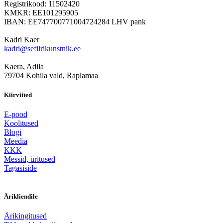
Registrikood: 11502420
KMKR: EE101295905
IBAN: EE747700771004724284 LHV pank
Kadri Kaer
kadri@sefiirikunstnik.ee
Kaera, Adila
79704 Kohila vald, Raplamaa
Kiirviited
E-pood
Koolitused
Blogi
Meedia
KKK
Messid, üritused
Tagasiside
Ärikliendile
Ärikingitused