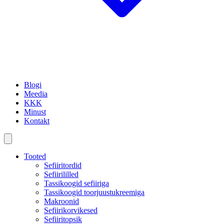
Blogi
Meedia
KKK
Minust
Kontakt
Tooted
Sefiiritordid
Sefiirililled
Tassikoogid sefiiriga
Tassikoogid toorjuustukreemiga
Makroonid
Sefiirikorvikesed
Sefiiritopsik