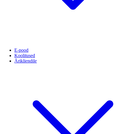
E-pood
Koolitused
Ärikliendile