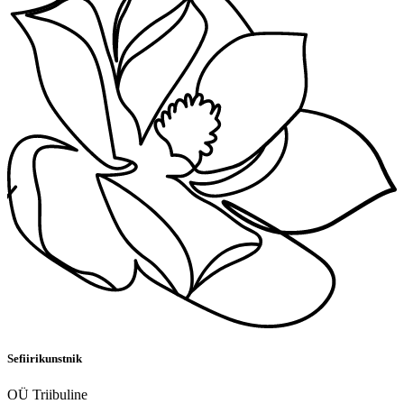
Sefiirikunstnik
OÜ Triibuline