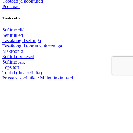
Töötoad ja koolitused
Peolauad
Tootevalik
Sefiiritordid
Sefiirililled
Tassikoogid sefiiriga
Tassikoogid toorjuustukreemiga
Makroonid
Sefiirikorvikesed
Sefiiritopsik
Topsitort
Tordid (ilma sefiirita)
Privaatsuspoliitika
/
Müügitingimused