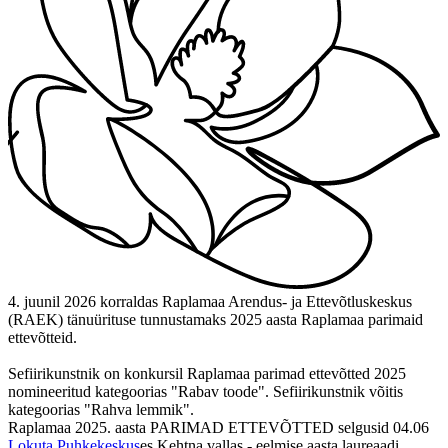
4. juunil 2026 korraldas Raplamaa Arendus- ja Ettevõtluskeskus
(RAEK) tänuürituse tunnustamaks 2025 aasta Raplamaa parimaid
ettevõtteid.
Sefiirikunstnik on konkursil Raplamaa parimad ettevõtted 2025
nomineeritud kategoorias "Rabav toode". Sefiirikunstnik võitis
kategoorias "Rahva lemmik".
Raplamaa 2025. aasta PARIMAD ETTEVÕTTED selgusid 04.06
Lokuta Puhkekeskus
es Kehtna vallas - eelmise aasta laureaadi