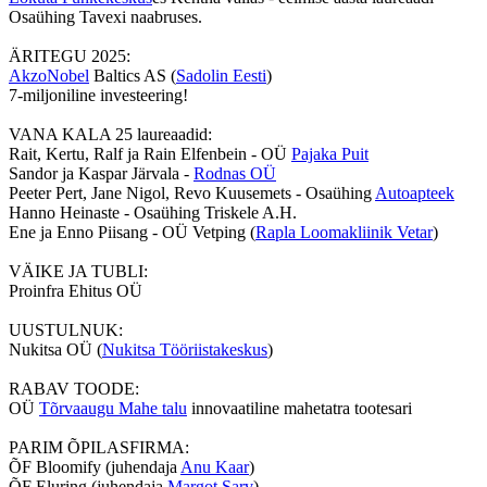
Osaühing Tavexi naabruses.
ÄRITEGU 2025:
AkzoNobel
Baltics AS (
Sadolin Eesti
)
7-miljoniline investeering!
VANA KALA 25 laureaadid:
Rait, Kertu, Ralf ja Rain Elfenbein - OÜ
Pajaka Puit
Sandor ja Kaspar Järvala -
Rodnas OÜ
Peeter Pert, Jane Nigol, Revo Kuusemets - Osaühing
Autoapteek
Hanno Heinaste - Osaühing Triskele A.H.
Ene ja Enno Piisang - OÜ Vetping (
Rapla Loomakliinik Vetar
)
VÄIKE JA TUBLI:
Proinfra Ehitus OÜ
UUSTULNUK:
Nukitsa OÜ (
Nukitsa Tööriistakeskus
)
RABAV TOODE:
OÜ
Tõrvaaugu Mahe talu
innovaatiline mahetatra tootesari
PARIM ÕPILASFIRMA:
ÕF Bloomify (juhendaja
Anu Kaar
)
ÕF Eluring (juhendaja
Margot Sarv
)