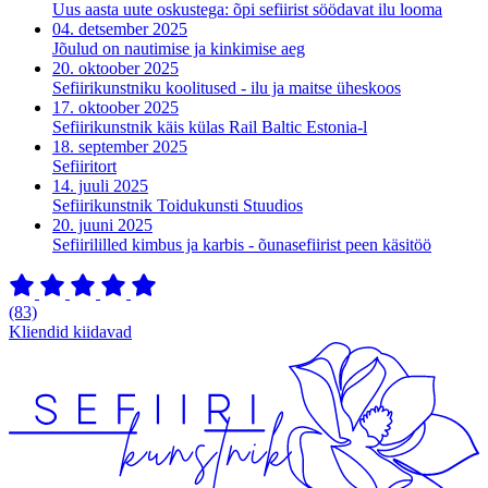
Uus aasta uute oskustega: õpi sefiirist söödavat ilu looma
04. detsember 2025
Jõulud on nautimise ja kinkimise aeg
20. oktoober 2025
Sefiirikunstniku koolitused - ilu ja maitse üheskoos
17. oktoober 2025
Sefiirikunstnik käis külas Rail Baltic Estonia-l
18. september 2025
Sefiiritort
14. juuli 2025
Sefiirikunstnik Toidukunsti Stuudios
20. juuni 2025
Sefiirililled kimbus ja karbis - õunasefiirist peen käsitöö
(83)
Kliendid kiidavad