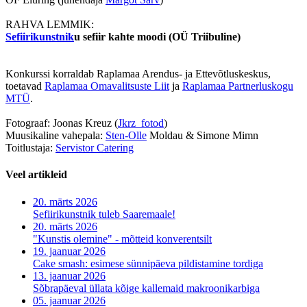
RAHVA LEMMIK:
Sefiirikunstnik
u sefiir kahte moodi (OÜ Triibuline)
Konkurssi korraldab Raplamaa Arendus- ja Ettevõtluskeskus,
toetavad
Raplamaa Omavalitsuste Liit
ja
Raplamaa Partnerluskogu
MTÜ
.
Fotograaf: Joonas Kreuz (
Jkrz_fotod
)
Muusikaline vahepala:
Sten-Olle
Moldau & Simone Mimn
Toitlustaja:
Servistor Catering
Veel artikleid
20. märts 2026
Sefiirikunstnik tuleb Saaremaale!
20. märts 2026
"Kunstis olemine" - mõtteid konverentsilt
19. jaanuar 2026
Cake smash: esimese sünnipäeva pildistamine tordiga
13. jaanuar 2026
Sõbrapäeval üllata kõige kallemaid makroonikarbiga
05. jaanuar 2026