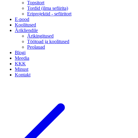
Topsitort
Tordid (ilma sefiirita)
Eriprojektid - sefiiritort
E-pood
Koolitused
Ärikliendile
Ärikingitused
Töötoad ja koolitused
Peolauad
Blogi
Meedia
KKK
Minust
Kontakt