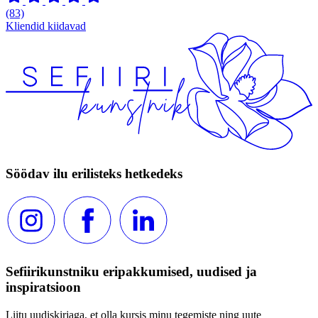
(83)
Kliendid kiidavad
Söödav ilu erilisteks hetkedeks
Sefiirikunstniku eripakkumised, uudised ja
inspiratsioon
Liitu uudiskirjaga, et olla kursis minu tegemiste ning uute