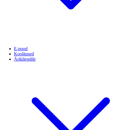
E-pood
Koolitused
Ärikliendile