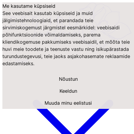
Me kasutame küpsiseid
See veebisait kasutab küpsiseid ja muid
jälgimistehnoloogiaid, et parandada teie
sirvimiskogemust järgmistel eesmärkidel:
veebisaidi
põhifunktsioonide võimaldamiseks
,
parema
kliendikogemuse pakkumiseks veebisaidil
,
et mõõta teie
huvi meie toodete ja teenuste vastu ning isikupärastada
turundustegevusi
,
teie jaoks asjakohasemate reklaamide
Tooted
edastamiseks
.
Nõustun
Keeldun
Muuda minu eelistusi