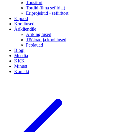
Topsitort
Tordid (ilma sefiirita)
Eriprojektid - sefiiritort
E-pood
Koolitused
Ärikliendile
Ärikingitused
Töötoad ja koolitused
Peolauad
Blogi
Meedia
KKK
Minust
Kontakt