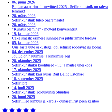
06. juuni 2026
Raplamaa parimad ettevõtted 2025 - Sefiirikunstnik on rahva
lemmik!
20. märts 2026
Sefiirikunstnik tuleb Saaremaale!
20. märts 2026
"Kunstis olemine" - mõtteid konverentsilt
19. jaanuar 2026
Cake smash: esimese sünnipäeva pildistamine tordiga
05. jaanuar 2026
Uus aasta uute oskustega: õpi sefiirist söödavat ilu looma
04. detsember 2025
Jõulud on nautimise ja kinkimise aeg
20. oktoober 2025
Sefiirikunstniku koolitused - ilu ja maitse üheskoos
17. oktoober 2025
Sefiirikunstnik käis külas Rail Baltic Estonia-l
18. september 2025
Sefiiritort
14. juuli 2025
Sefiirikunstnik Toidukunsti Stuudios
20. juuni 2025
Sefiirililled kimbus ja karbis - õunasefiirist peen käsitöö