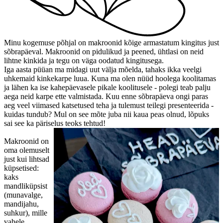
Minu kogemuse põhjal on makroonid kõige armastatum kingitus just
sõbrapäeval. Makroonid on pidulikud ja peened, ühtlasi on neid
lihtne kinkida ja tegu on väga oodatud kingitusega.
Iga aasta püüan ma midagi uut välja mõelda, tahaks ikka veelgi
uhkemaid kinkekarpe luua. Kuna ma olen nüüd hoolega koolitamas
ja lähen ka ise kahepäevasele pikale koolitusele - polegi teab palju
aega neid karpe ette valmistada. Kuu enne sõbrapäeva ongi paras
aeg veel viimased katsetused teha ja tulemust teilegi presenteerida -
kuidas tundub? Mul on see mõte juba nii kaua peas olnud, lõpuks
sai see ka päriselus teoks tehtud!
Makroonid on
oma olemuselt
just kui lihtsad
küpsetised:
kaks
mandliküpsist
(munavalge,
mandijahu,
suhkur), mille
vahele