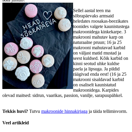
Sellel aastal teen ma
sõbrapäevaks armsaid
heledates roosakas-beezikates
toonides valgete kaunistustega
makroonidega kinkekarpe. 3
makrooni mahutav karp on
naturaalne pruun; 16 ja 25
makrooni mahutavad karbid
on väljast matid mustad ja
seest kuldsed. Kõik karbid on
kinni seotud uhke kuldse
paela ja lipsuga. Ja pildid
räägivad enda eest! (16 ja 25
makrooni sisaldavad karbid
on osaliselt kaunistatud
makroonidega. Karpides
olevad maitsed: sidrun, vaarikas, passion, vanilje, sarapuupähkel.
Tekkis huvi?
Tutvu
makroonide hinnakirjaga
ja täida tellimisvorm.
Veel artikleid