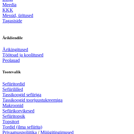
Meedia
KKK
Messid, üritused
Tagasiside
Ärikliendile
Ärikingitused
Töötoad ja koolitused
Peolauad
Tootevalik
Sefiiritordid
Sefiirililled
Tassikoogid sefiiriga
Tassikoogid toorjuustukreemiga
Makroonid
Sefiirikorvikesed
Sefiiritopsik
Topsitort
Tordid (ilma sefiirita)
Privaatsuspoliitika
/
Müügitingimused