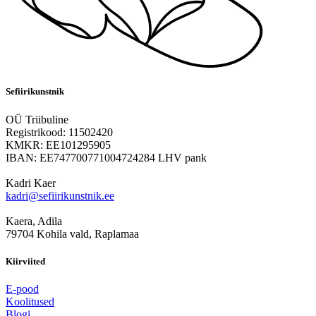
Sefiirikunstnik
OÜ Triibuline
Registrikood: 11502420
KMKR: EE101295905
IBAN: EE747700771004724284 LHV pank
Kadri Kaer
kadri@sefiirikunstnik.ee
Kaera, Adila
79704 Kohila vald, Raplamaa
Kiirviited
E-pood
Koolitused
Blogi