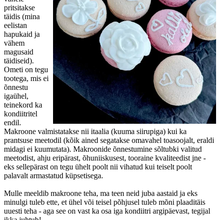
pritsitakse
täidis (mina
eelistan
hapukaid ja
vähem
magusaid
täidiseid).
Ometi on tegu
tootega, mis ei
õnnestu
igaühel,
teinekord ka
kondiitritel
endil.
Makroone valmistatakse nii itaalia (kuuma siirupiga) kui ka
prantsuse meetodil (kõik ained segatakse omavahel toasoojalt, eraldi
midagi ei kuumutata). Makroonide õnnestumine sõltubki valitud
meetodist, ahju eripärast, õhuniiskusest, tooraine kvaliteedist jne -
eks sellepärast on tegu ühelt poolt nii vihatud kui teiselt poolt
palavalt armastatud küpsetisega.
Mulle meeldib makroone teha, ma teen neid juba aastaid ja eks
minulgi tuleb ette, et ühel või teisel põhjusel tuleb mõni plaaditäis
uuesti teha - aga see on vast ka osa iga kondiitri argipäevast, tegijal
ikka juhtub!