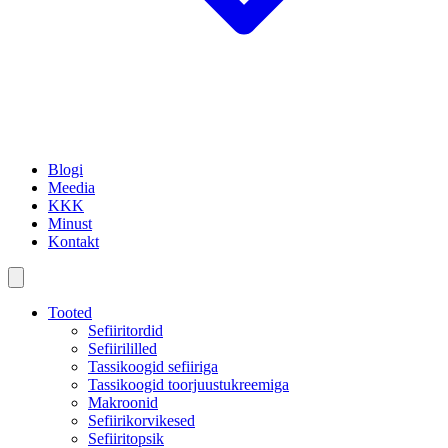
Blogi
Meedia
KKK
Minust
Kontakt
Tooted
Sefiiritordid
Sefiirililled
Tassikoogid sefiiriga
Tassikoogid toorjuustukreemiga
Makroonid
Sefiirikorvikesed
Sefiiritopsik