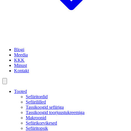
Blogi
Meedia
KKK
Minust
Kontakt
Tooted
Sefiiritordid
Sefiirililled
Tassikoogid sefiiriga
Tassikoogid toorjuustukreemiga
Makroonid
Sefiirikorvikesed
Sefiiritopsik