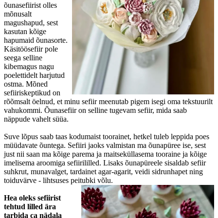
õunasefiirist olles
mõnusalt
magushapud, sest
kasutan kõige
hapumaid õunasorte.
Käsitöösefiir pole
seega selline
kibemagus nagu
poelettidelt harjutud
ostma. Mõned
sefiiriskeptikud on
rõõmsalt öelnud, et minu sefiir meenutab pigem isegi oma tekstuurilt
vahukommi. Õunasefiir on selline tugevam sefiir, mida saab
näppude vahelt süüa.
Suve lõpus saab taas kodumaist toorainet, hetkel tuleb leppida poes
müüdavate õuntega. Sefiiri jaoks valmistan ma õunapüree ise, sest
just nii saan ma kõige parema ja maitseküllasema tooraine ja kõige
imelisema aroomiga sefiirililled. Lisaks õunapüreele sisaldab sefiir
suhkrut, munavalget, tardainet agar-agarit, veidi sidrunhapet ning
toiduvärve - lihtsuses peitubki võlu.
Hea oleks sefiirist
tehtud lilled ära
tarbida ca nädala