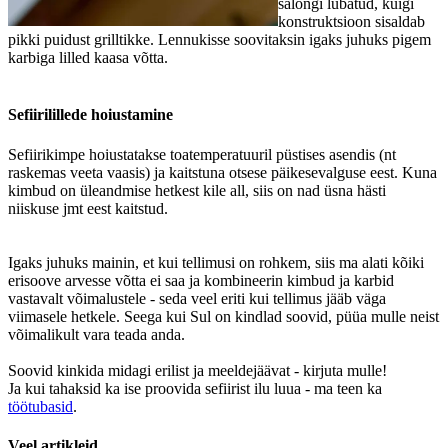
salongi lubatud, kuigi
konstruktsioon sisaldab
pikki puidust grilltikke. Lennukisse soovitaksin igaks juhuks pigem
karbiga lilled kaasa võtta.
Sefiirilillede hoiustamine
Sefiirikimpe hoiustatakse toatemperatuuril püstises asendis (nt
raskemas veeta vaasis) ja kaitstuna otsese päikesevalguse eest. Kuna
kimbud on üleandmise hetkest kile all, siis on nad üsna hästi
niiskuse jmt eest kaitstud.
Igaks juhuks mainin, et kui tellimusi on rohkem, siis ma alati kõiki
erisoove arvesse võtta ei saa ja kombineerin kimbud ja karbid
vastavalt võimalustele - seda veel eriti kui tellimus jääb väga
viimasele hetkele. Seega kui Sul on kindlad soovid, püüa mulle neist
võimalikult vara teada anda.
Soovid kinkida midagi erilist ja meeldejäävat - kirjuta mulle!
Ja kui tahaksid ka ise proovida sefiirist ilu luua - ma teen ka
töötubasid
.
Veel artikleid