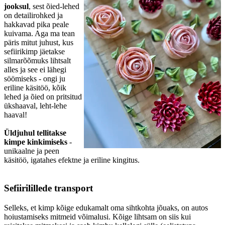
jooksul
, sest õied-lehed
on detailirohked ja
hakkavad pika peale
kuivama. Aga ma tean
päris mitut juhust, kus
sefiirikimp jäetakse
silmarõõmuks lihtsalt
alles ja see ei lähegi
söömiseks - ongi ju
eriline käsitöö, kõik
lehed ja õied on pritsitud
ükshaaval, leht-lehe
haaval!
Üldjuhul tellitakse
kimpe kinkimiseks
-
unikaalne ja peen
käsitöö, igatahes efektne ja eriline kingitus.
Sefiirilillede transport
Selleks, et kimp kõige edukamalt oma sihtkohta jõuaks, on autos
hoiustamiseks mitmeid võimalusi. Kõige lihtsam on siis kui