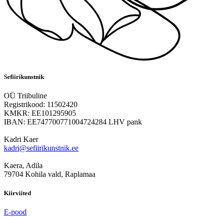
Sefiirikunstnik
OÜ Triibuline
Registrikood: 11502420
KMKR: EE101295905
IBAN: EE747700771004724284 LHV pank
Kadri Kaer
kadri@sefiirikunstnik.ee
Kaera, Adila
79704 Kohila vald, Raplamaa
Kiirviited
E-pood