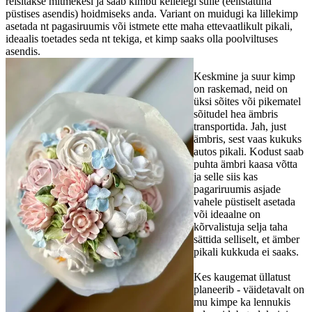
reisitakse mitmekesi ja saab kimbu kellelegi sülle (eelistatuna
püstises asendis) hoidmiseks anda. Variant on muidugi ka lillekimp
asetada nt pagasiruumis või istmete ette maha ettevaatlikult pikali,
ideaalis toetades seda nt tekiga, et kimp saaks olla poolviltuses
asendis.
Keskmine ja suur kimp
on raskemad, neid on
üksi sõites või pikematel
sõitudel hea ämbris
transportida. Jah, just
ämbris, sest vaas kukuks
autos pikali. Kodust saab
puhta ämbri kaasa võtta
ja selle siis kas
pagariruumis asjade
vahele püstiselt asetada
või ideaalne on
kõrvalistuja selja taha
sättida selliselt, et ämber
pikali kukkuda ei saaks.
Kes kaugemat üllatust
planeerib - väidetavalt on
mu kimpe ka lennukis