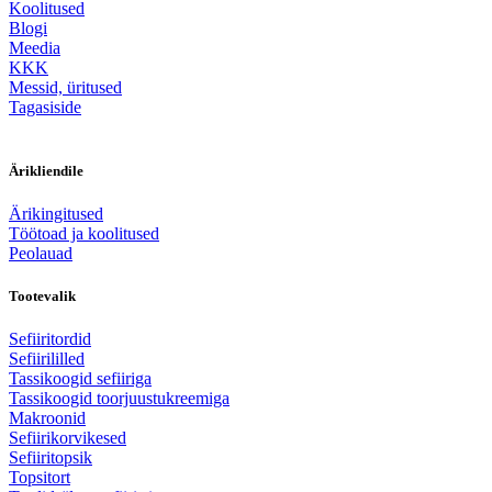
Koolitused
Blogi
Meedia
KKK
Messid, üritused
Tagasiside
Ärikliendile
Ärikingitused
Töötoad ja koolitused
Peolauad
Tootevalik
Sefiiritordid
Sefiirililled
Tassikoogid sefiiriga
Tassikoogid toorjuustukreemiga
Makroonid
Sefiirikorvikesed
Sefiiritopsik
Topsitort