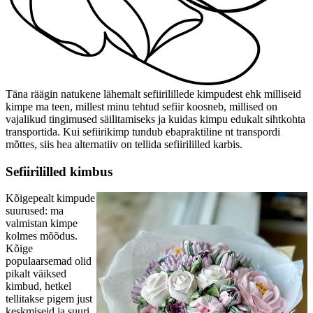
Täna räägin natukene lähemalt sefiirilillede kimpudest ehk milliseid
kimpe ma teen, millest minu tehtud sefiir koosneb, millised on
vajalikud tingimused säilitamiseks ja kuidas kimpu edukalt sihtkohta
transportida. Kui sefiirikimp tundub ebapraktiline nt transpordi
mõttes, siis hea alternatiiv on tellida sefiirililled karbis.
Sefiirililled kimbus
Kõigepealt kimpude
suurused: ma
valmistan kimpe
kolmes mõõdus.
Kõige
populaarsemad olid
pikalt väiksed
kimbud, hetkel
tellitakse pigem just
keskmiseid ja suuri