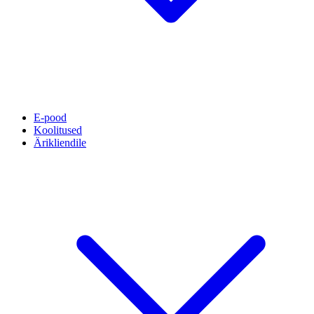
E-pood
Koolitused
Ärikliendile