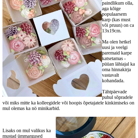
paindlikum olla,
aga kõige
populaarsem
karp (kas must
või pruun) on ca
13x19cm.
Ma olen hetkel
uusi ja veelgi
paremaid karpe
katsetamas -
püüan lähiajal ka
oma hinnakirja
vastavalt
kohandada.
Tähtpäevade
puhul sõpradele
või miks mitte ka kolleegidele või hoopis õpetajatele kinkimiseks on
mul olemas ka nö minikarbid.
Lisaks on mul valikus ka
mustad ümmargused