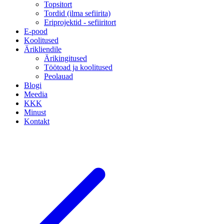
Topsitort
Tordid (ilma sefiirita)
Eriprojektid - sefiiritort
E-pood
Koolitused
Ärikliendile
Ärikingitused
Töötoad ja koolitused
Peolauad
Blogi
Meedia
KKK
Minust
Kontakt