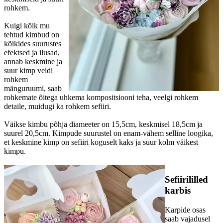
rohkem.
Kuigi kõik mu
tehtud kimbud on
kõikides suurustes
efektsed ja ilusad,
annab keskmine ja
suur kimp veidi
rohkem
mänguruumi, saab
rohkemate õitega uhkema kompositsiooni teha, veelgi rohkem
detaile, muidugi ka rohkem sefiiri.
Väikse kimbu põhja diameeter on 15,5cm, keskmisel 18,5cm ja
suurel 20,5cm. Kimpude suurustel on enam-vähem selline loogika,
et keskmine kimp on sefiiri koguselt kaks ja suur kolm väikest
kimpu.
Sefiirililled
karbis
Karpide osas
saab vajadusel