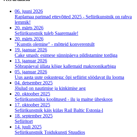
06. juuni 2026
Raplamaa parimad ettevõtted 2025 - Sefiirikunstnik on rahva
lemmik!
20. märts 2026
Sefiirikunstnik tuleb Saaremaale!
20. märts 2026
"Kunstis olemine" - mõtteid konverentsilt
19. jaanuar 2026
Cake smash: esimese sünnipäeva pildistamine tordiga
13. jaanuar 2026
Sõbrapäeval üllata kõige kallemaid makroonikarbiga
05. jaanuar 2026
Uus aasta uute oskustega: õpi sefiirist söödavat ilu looma
04. detsember 2025
Jõulud on nautimise ja kinkimise aeg
20. oktoober 2025
Sefiirikunstniku koolitused - ilu ja maitse üheskoos
17. oktoober 2025
Sefiirikunstnik käis külas Rail Baltic Estonia-l
18. september 2025
Sefiiritort
14. juuli 2025
Sefiirikunstnik Toidukunsti Stuudios