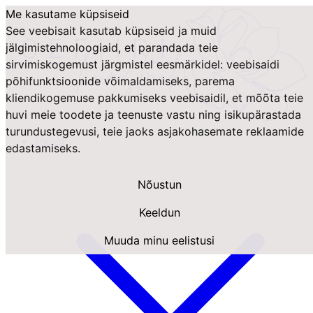
Me kasutame küpsiseid
See veebisait kasutab küpsiseid ja muid
jälgimistehnoloogiaid, et parandada teie
sirvimiskogemust järgmistel eesmärkidel:
veebisaidi
põhifunktsioonide võimaldamiseks
,
parema
kliendikogemuse pakkumiseks veebisaidil
,
et mõõta teie
huvi meie toodete ja teenuste vastu ning isikupärastada
turundustegevusi
,
teie jaoks asjakohasemate reklaamide
Tooted
edastamiseks
.
Nõustun
Keeldun
Muuda minu eelistusi