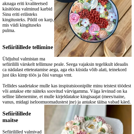
aknaga eriti kvaliteetsed
käsitööna valminud karbid
Sinu eriti erilisteks
kingitusteks. Pildil on karp,
mis viidi kingituseks
pulma.
Sefiirilillede tellimine
Üldjuhul valmistan ma
sefiirililli värskelt tellimuse peale. Seega vajaksin tegelikult ideaalis
ca nädalast etteteatamise aega, aga eks küsida võib alati, teinekord
just üks kimp töös ja õisi varuga vmt.
Tellides saadetakse mulle kas inspiratsioonipilte minu teistest töödest
või antakse ette näiteks soovitud värvigamma. Väga levinud on ka
selline lähenemine, et mulle kirjeldatakse kingisaajat (mees/naine,
vanus, midagi iseloomuomadustest jne) ja antakse täitsa vabad käed.
Sefiirilillede
maitse
Sefiirililled valmivad